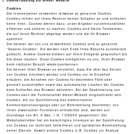
Datenerfassung auf dieser Website
Cookies
Die Internetseiten verwenden teilweise so genannte Cookies.
Cookies richten auf Ihrem Rechner keinen Schaden an und enthalten
keine Viren. Cookies dienen dazu, unser Angebot nutzerfreundlicher,
effektiver und sicherer zu machen. Cookies sind kleine Textdateien,
die auf Ihrem Rechner abgelegt werden und die Ihr Browser
speichert.
Die meisten der von uns verwendeten Cookies sind so genannte
“Session-Cookies”. Sie werden nach Ende Ihres Besuchs automatisch
gelöscht. Andere Cookies bleiben auf Ihrem Endgerät gespeichert bis
Sie diese löschen. Diese Cookies ermöglichen es uns, Ihren Browser
beim nächsten Besuch wiederzuerkennen.
Sie können Ihren Browser so einstellen, dass Sie über das Setzen
von Cookies informiert werden und Cookies nur im Einzelfall
erlauben, die Annahme von Cookies für bestimmte Fälle oder
generell ausschließen sowie das automatische Löschen der Cookies
beim Schließen des Browser aktivieren. Bei der Deaktivierung von
Cookies kann die Funktionalität dieser Website eingeschränkt sein.
Cookies, die zur Durchführung des elektronischen
Kommunikationsvorgangs oder zur Bereitstellung bestimmter, von
Ihnen erwünschter Funktionen erforderlich sind, werden auf
Grundlage von Art. 6 Abs. 1 lit. f DSGVO gespeichert. Der
Websitebetreiber hat ein berechtigtes Interesse an der Speicherung
von Cookies zur technisch fehlerfreien und optimierten Bereitstellung
seiner Dienste. Soweit andere Cookies (z.B. Cookies zur Analyse