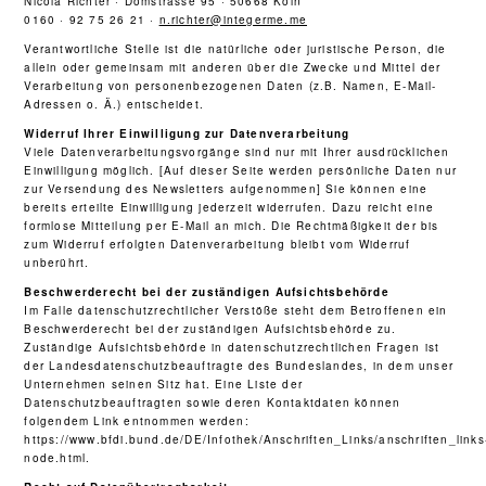
Nicola Richter · Domstrasse 95 · 50668 Köln
0160 · 92 75 26 21 ·
n.richter@integerme.me
Verantwortliche Stelle ist die natürliche oder juristische Person, die
allein oder gemeinsam mit anderen über die Zwecke und Mittel der
Verarbeitung von personenbezogenen Daten (z.B. Namen, E-Mail-
Adressen o. Ä.) entscheidet.
Widerruf Ihrer Einwilligung zur Datenverarbeitung
Viele Datenverarbeitungsvorgänge sind nur mit Ihrer ausdrücklichen
Einwilligung möglich. [Auf dieser Seite werden persönliche Daten nur
zur Versendung des Newsletters aufgenommen] Sie können eine
bereits erteilte Einwilligung jederzeit widerrufen. Dazu reicht eine
formlose Mitteilung per E-Mail an mich. Die Rechtmäßigkeit der bis
zum Widerruf erfolgten Datenverarbeitung bleibt vom Widerruf
unberührt.
Beschwerderecht bei der zuständigen Aufsichtsbehörde
Im Falle datenschutzrechtlicher Verstöße steht dem Betroffenen ein
Beschwerderecht bei der zuständigen Aufsichtsbehörde zu.
Zuständige Aufsichtsbehörde in datenschutzrechtlichen Fragen ist
der Landesdatenschutzbeauftragte des Bundeslandes, in dem unser
Unternehmen seinen Sitz hat. Eine Liste der
Datenschutzbeauftragten sowie deren Kontaktdaten können
folgendem Link entnommen werden:
https://www.bfdi.bund.de/DE/Infothek/Anschriften_Links/anschriften_links
node.html.